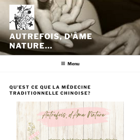
Aller
au
contenu
principal
AUTREFOIS, D'ÂME
NATURE…
Menu
QU’EST CE QUE LA MÉDECINE
TRADITIONNELLE CHINOISE?