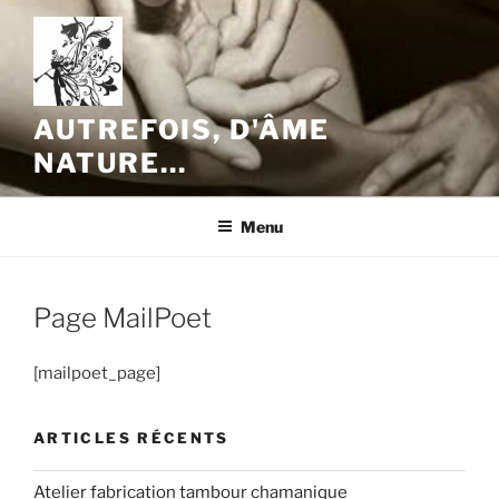
Aller
au
contenu
principal
AUTREFOIS, D'ÂME
NATURE…
Menu
Page MailPoet
[mailpoet_page]
ARTICLES RÉCENTS
Atelier fabrication tambour chamanique