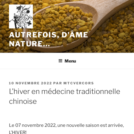
Aller
au
contenu
principal
AUTREFOIS, D'ÂME
NATURE…
Menu
PUBLIÉ
10 NOVEMBRE 2022
PAR
MTCVERCORS
LE
L’hiver en médecine traditionnelle
chinoise
Le 07 novembre 2022, une nouvelle saison est arrivée,
L’HIVER!