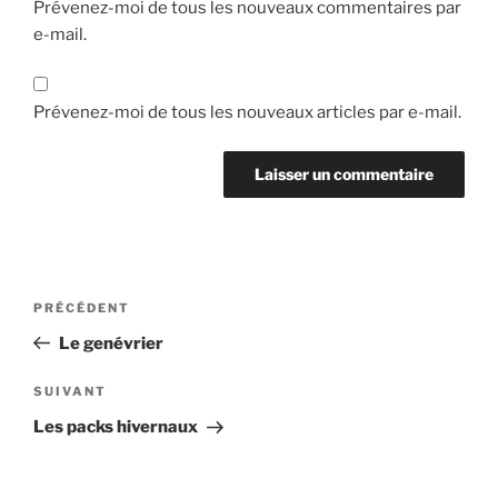
Prévenez-moi de tous les nouveaux commentaires par
e-mail.
Prévenez-moi de tous les nouveaux articles par e-mail.
Navigation
Article
PRÉCÉDENT
de
précédent
Le genévrier
l’article
Article
SUIVANT
suivant
Les packs hivernaux