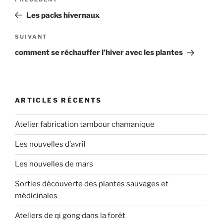
Article
de
précédent
Les packs hivernaux
l’article
Article
SUIVANT
suivant
comment se réchauffer l’hiver avec les plantes
ARTICLES RÉCENTS
Atelier fabrication tambour chamanique
Les nouvelles d’avril
Les nouvelles de mars
Sorties découverte des plantes sauvages et
médicinales
Ateliers de qi gong dans la forêt