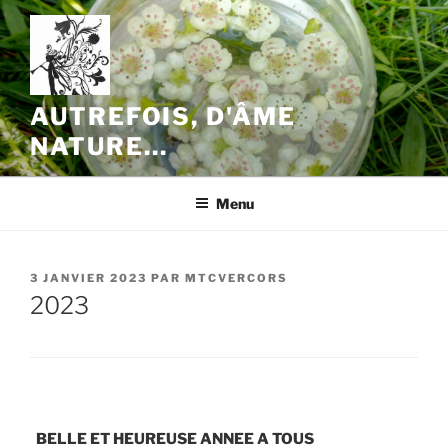
Aller
au
contenu
principal
AUTREFOIS, D'ÂME
NATURE…
Menu
PUBLIÉ
3 JANVIER 2023
PAR
MTCVERCORS
LE
2023
BELLE ET HEUREUSE ANNEE A TOUS