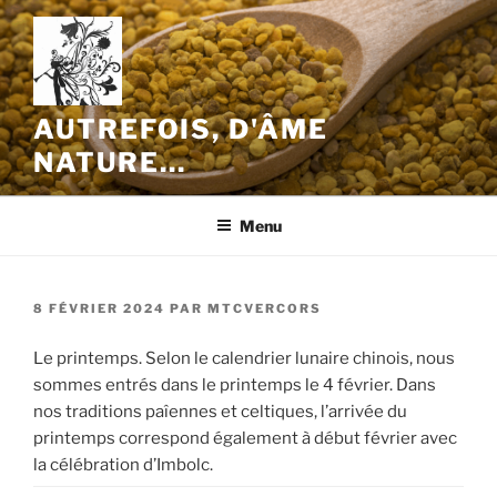
Aller
au
contenu
principal
AUTREFOIS, D'ÂME
NATURE…
Menu
PUBLIÉ
8 FÉVRIER 2024
PAR
MTCVERCORS
LE
Le printemps. Selon le calendrier lunaire chinois, nous
sommes entrés dans le printemps le 4 février. Dans
nos traditions paîennes et celtiques, l’arrivée du
printemps correspond également à début février avec
la célébration d’Imbolc.