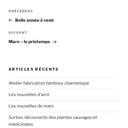
Navigation
Article
PRÉCÉDENT
de
précédent
Belle année à venir
l’article
Article
SUIVANT
suivant
Mars – le printemps
ARTICLES RÉCENTS
Atelier fabrication tambour chamanique
Les nouvelles d’avril
Les nouvelles de mars
Sorties découverte des plantes sauvages et
médicinales