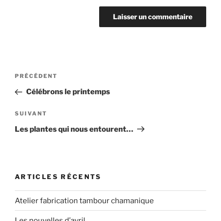
Navigation
Article
PRÉCÉDENT
de
précédent
Célébrons le printemps
l’article
Article
SUIVANT
suivant
Les plantes qui nous entourent…
ARTICLES RÉCENTS
Atelier fabrication tambour chamanique
Les nouvelles d’avril