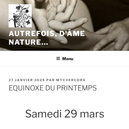
Aller
au
contenu
principal
AUTREFOIS, D'ÂME
NATURE…
Menu
PUBLIÉ
27 JANVIER 2025
PAR
MTCVERCORS
LE
EQUINOXE DU PRINTEMPS
Samedi 29 mars