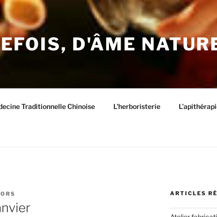
EFOIS, D'ÂME NATUR
ecine Traditionnelle Chinoise
L’herboristerie
L’apithérapi
ARTICLES R
CORS
anvier
Atelier fabric