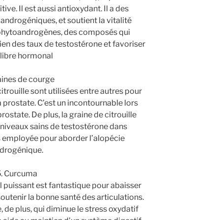
tive. Il est aussi antioxydant. Il a des
ndrogéniques, et soutient la vitalité
s phytoandrogènes, des composés qui
ien des taux de testostérone et favoriser
ilibre hormonal
raines de courge
itrouille sont utilisées entre autres pour
a prostate. C’est un incontournable lors
ostate. De plus, la graine de citrouille
 niveaux sains de testostérone dans
is employée pour aborder l’alopécie
drogénique.
5. Curcuma
l puissant est fantastique pour abaisser
outenir la bonne santé des articulations.
 de plus, qui diminue le stress oxydatif