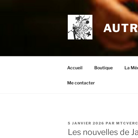
Aller
au
contenu
AUTR
principal
Accueil
Boutique
La Méd
Me contacter
PUBLIÉ
5 JANVIER 2026
PAR
MTCVER
LE
Les nouvelles de J