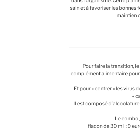
dans l’organisme. Cette plant
sain et à favoriser les bonnes f
maintien d
Pour faire la transition, 
complément alimentaire pour l’
Et pour « contrer » les virus
« c
Il est composé d’alcoolature
Le combo ga
flacon de 30 ml : 9 eur