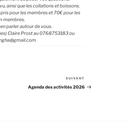
u, ainsi que les collations et boissons.
mpris pour les membres et 70€ pour les
n-membres.
 en parler autour de vous
.
tées) Claire Prost au 0768753183 ou
angha@gmail.com
SUIVANT
Article
suivant
Agenda des activités 2026