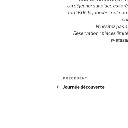
Un déjeuner sur place est prév
Tarif 60€ la journée tout co
no
N’hésitez pas à
Réservation ( places limi
svetas
Navigation
Article
PRÉCÉDENT
de
précédent
Journée découverte
l’article