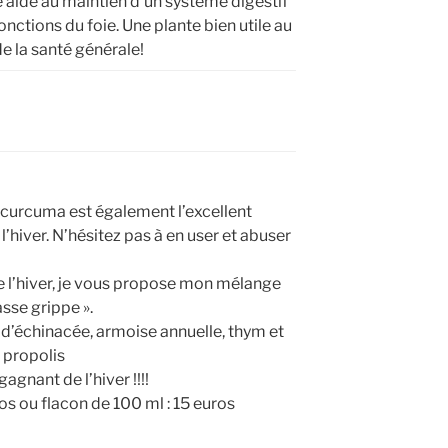
e aide au maintien d’un système digestif
onctions du foie. Une plante bien utile au
e la santé générale!
le curcuma est également l’excellent
hiver. N’hésitez pas à en user et abuser
 de l’hiver, je vous propose mon mélange
asse grippe ».
 d’échinacée, armoise annuelle, thym et
propolis
gnant de l’hiver !!!!
os ou flacon de 100 ml : 15 euros