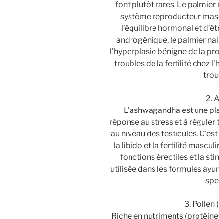
font plutôt rares. Le palmier
système reproducteur mascu
l’équilibre hormonal et d’êtr
androgénique, le palmier nai
l’hyperplasie bénigne de la pr
troubles de la fertilité chez
trou
2. 
L’ashwagandha est une plan
réponse au stress et à régule
au niveau des testicules. C’es
la libido et la fertilité mascul
fonctions érectiles et la st
utilisée dans les formules ay
spe
3. Pollen
Riche en nutriments (protéines,