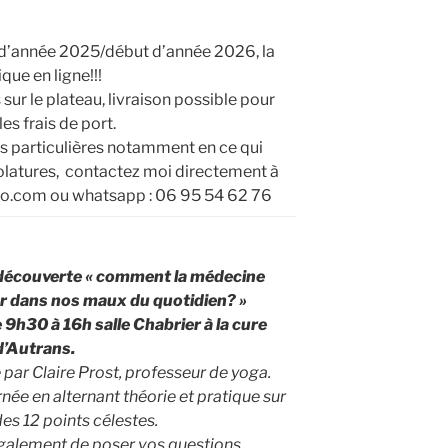
n d’année 2025/début d’année 2026, la
que en ligne!!!
ur le plateau, livraison possible pour
les frais de port.
 particulières notamment en ce qui
olatures, contactez moi directement à
o.com ou whatsapp : 06 95 54 62 76
découverte « comment la médecine
er dans nos maux du quotidien? »
9h30 à 16h salle Chabrier à la cure
d’Autrans.
 par Claire Prost, professeur de yoga.
ée en alternant théorie et pratique sur
des 12 points célestes.
galement de poser vos questions.