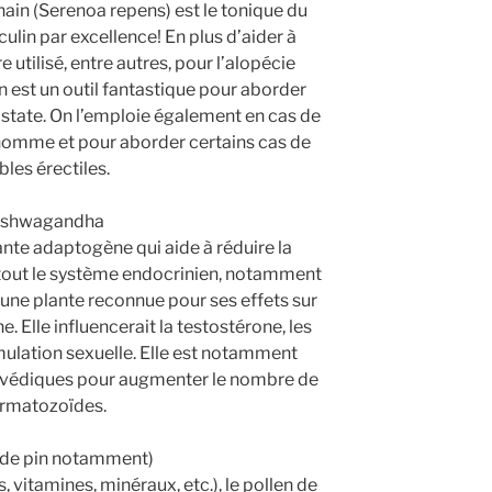
 nain (Serenoa repens) est le tonique du
lin par excellence! En plus d’aider à
e utilisé, entre autres, pour l’alopécie
n est un outil fantastique pour aborder
ostate. On l’emploie également en cas de
 l’homme et pour aborder certains cas de
bles érectiles.
Ashwagandha
te adaptogène qui aide à réduire la
r tout le système endocrinien, notamment
t une plante reconnue pour ses effets sur
ine. Elle influencerait la testostérone, les
imulation sexuelle. Elle est notamment
urvédiques pour augmenter le nombre de
rmatozoïdes.
 (de pin notamment)
 vitamines, minéraux, etc.), le pollen de