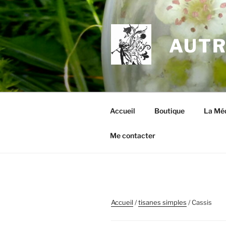
Aller
au
contenu
AUTR
principal
Accueil
Boutique
La Méd
Me contacter
Accueil
/
tisanes simples
/ Cassis