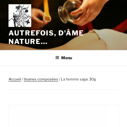
Aller
au
contenu
principal
AUTREFOIS, D'ÂME
NATURE…
Menu
Accueil
/
tisanes composées
/ La femme sage 30g