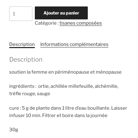
quantité
Ajouter au panier
de
Catégorie :
tisanes composées
La
femme
sage
Description
Informations complémentaires
30g
Description
soutien la femme en périménopause et ménopause
ingrédients : ortie, achillée millefeuille, alchémille,
trèfle rouge, sauge
cure : 5 g de plante dans 1 litre d’eau bouillante. Laisser
infuser 10 min. Filtrer et boire dans la journée
30g